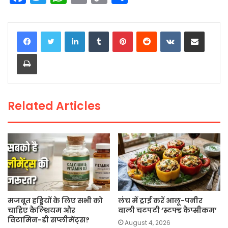
a
w
h
m
o
h
c
itt
a
ai
p
ar
LinkedIn
Tumblr
Pinterest
Reddit
VKontakte
Share via Email
e
er
ts
l
y
e
Print
b
A
Li
o
p
n
o
p
k
Related Articles
k
मजबूत हड्डियों के लिए सभी को
लंच में ट्राई करें आलू-पनीर
चाहिए कैल्शियम और
वाली चटपटी ‘स्टफ्ड कैप्सीकम’
विटामिन-डी सप्लीमेंट्स?
August 4, 2026