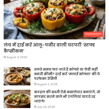
लाइफस्टाइल
लंच में ट्राई करें आलू-पनीर वाली चटपटी ‘स्टफ्ड
कैप्सीकम’
August 4, 2026
तलते समय फट जाते हैं कोफ्ते या ग्रेवी नहीं
बनती क्रीमी? ट्राई करें ‘मलाई कोफ्ता’ की ये
परफेक्ट रेसिपी
August 3, 2026
कटहल की सब्जी ऐसे मसालेदार बनाएंगे, तो
नापसंद करने वाले भी उंगलियां चाटते रह
जाएंगे!
July 24, 2026