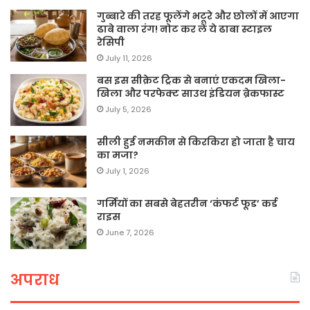
गुब्बारे की तरह फूलेंगे भटूरे और छोलों में आएगा
ढाबे वाला रंग! नोट कर लें ये ढाबा स्टाइल
रेसिपी
July 11, 2026
बस इस सीक्रेट ट्रिक से बनाएं एकदम खिला-
खिला और परफेक्ट साउथ इंडियन ब्रेकफास्ट
July 5, 2026
सीली हुई नमकीन से किरकिरा हो जाता है चाय
का मजा?
July 1, 2026
गर्मियों का सबसे बेहतरीन ‘कंफर्ट फूड’ कर्ड
राइस
June 7, 2026
अपराध