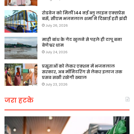
रोडवेज को मिलीं 144 नई ब्लू लाइन एक्सप्रेस
बसें, सीएम भजनलाल शर्मा ने दिखाई हरी झंडी
July 26, 2026
माही बांध के गेट खुलने से पहले ही टापू बना
बेणेश्वर धाम
July 24, 2026
प्रसूताओं को लेकर एक्शन में भजनलाल
सरकार, अब मॉनिटरिंग से लेकर इलाज तक
प्रसव सखी रखेगी ख्याल
July 23, 2026
जरा हटके