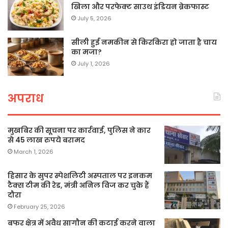
खिला और परफेक्ट साउथ इंडियन ब्रेकफास्ट
July 5, 2026
सीली हुई नमकीन से किरकिरा हो जाता है चाय
का मजा?
July 1, 2026
अपराध
मुखबिर की सूचना पर कार्रवाई, पुलिस ने कार
से 45 लाख रुपये बरामद
March 1, 2026
हिसार के सुपर स्पेशलिटी अस्पताल पर इनकम
टैक्स टीम की रेड, मंत्री अनिल विज कर चुके हैं
दौरा
February 25, 2026
बफर क्षेत्र में अवैध सागौन की कटाई करने वाला