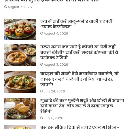
August 7, 2026
लंच में ट्राई करें आलू-पनीर वाली चटपटी
‘स्टफ्ड कैप्सीकम’
August 4, 2026
तलते समय फट जाते हैं कोफ्ते या ग्रेवी नहीं
बनती क्रीमी? ट्राई करें ‘मलाई कोफ्ता’ की ये
परफेक्ट रेसिपी
August 3, 2026
कटहल की सब्जी ऐसे मसालेदार बनाएंगे, तो
नापसंद करने वाले भी उंगलियां चाटते रह
जाएंगे!
July 24, 2026
गुब्बारे की तरह फूलेंगे भटूरे और छोलों में आएगा
ढाबे वाला रंग! नोट कर लें ये ढाबा स्टाइल
रेसिपी
July 11, 2026
बस इस सीक्रेट ट्रिक से बनाएं एकदम खिला-