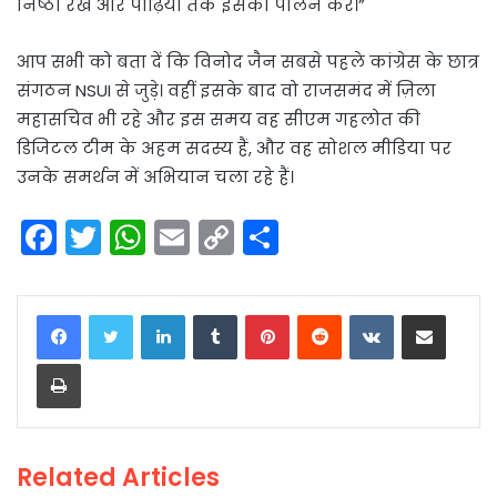
निष्ठा रखें और पीढ़ियों तक इसका पालन करें।”
आप सभी को बता दें कि विनोद जैन सबसे पहले कांग्रेस के छात्र
संगठन NSUI से जुड़े। वहीं इसके बाद वो राजसमंद में ज़िला
महासचिव भी रहे और इस समय वह सीएम गहलोत की
डिजिटल टीम के अहम सदस्य हैं, और वह सोशल मीडिया पर
उनके समर्थन में अभियान चला रहे हैं।
F
T
W
E
C
S
a
w
h
m
o
h
c
itt
a
ai
p
ar
LinkedIn
Tumblr
Pinterest
Reddit
VKontakte
Share via Email
e
er
ts
l
y
e
Print
b
A
Li
o
p
n
o
p
k
Related Articles
k