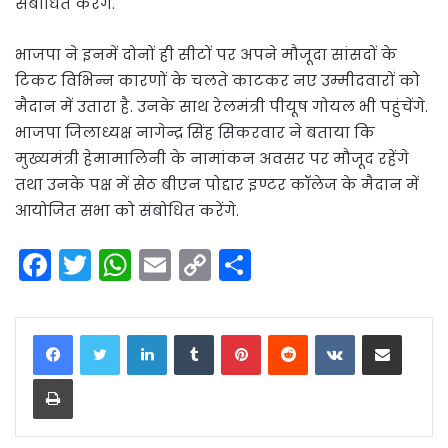
संबोधित करेंगे.
भाजपा ने इनमें दोनों ही सीटों पर अपने मौजूदा सांसदों के
टिकट विभिन्न कारणों के चलते काटकर नए उम्मीदवारों को
मैदान में उतारा है. उनके साथ रेलमंत्री पीयूष गोयल भी पहुंचेंगे.
भाजपा जिलाध्यक्ष नागेन्द्र सिंह सिकरवार ने बताया कि
मुख्यमंत्री हेमामालिनी के नामांकन अवसर पर मौजूद रहेंगे
तथा उनके पक्ष में सेठ बीएन पोद्दार इण्टर कॉलेज के मैदान में
आयोजित सभा को संबोधित करेंगे.
F
T
W
E
C
S
a
w
h
m
o
h
c
itt
a
ai
p
ar
LinkedIn
Tumblr
Pinterest
Reddit
VKontakte
Share via Email
e
er
ts
l
y
e
Print
b
A
Li
o
p
n