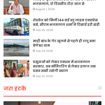
भजनलाल, दो दिवसीय दौरा आज से
August 1, 2026
रोडवेज को मिलीं 144 नई ब्लू लाइन एक्सप्रेस
बसें, सीएम भजनलाल शर्मा ने दिखाई हरी झंडी
July 26, 2026
माही बांध के गेट खुलने से पहले ही टापू बना
बेणेश्वर धाम
July 24, 2026
प्रसूताओं को लेकर एक्शन में भजनलाल
सरकार, अब मॉनिटरिंग से लेकर इलाज तक
प्रसव सखी रखेगी ख्याल
July 23, 2026
जरा हटके