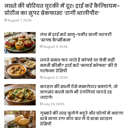
नाश्ते की बोरियत चुटकी में दूर! ट्राई करें कैल्शियम-
प्रोटीन का सुपर ब्रेकफास्ट ‘रागी थालीपीठ’
August 7, 2026
लंच में ट्राई करें आलू-पनीर वाली चटपटी
‘स्टफ्ड कैप्सीकम’
August 4, 2026
तलते समय फट जाते हैं कोफ्ते या ग्रेवी नहीं
बनती क्रीमी? ट्राई करें ‘मलाई कोफ्ता’ की ये
परफेक्ट रेसिपी
August 3, 2026
कटहल की सब्जी ऐसे मसालेदार बनाएंगे, तो
नापसंद करने वाले भी उंगलियां चाटते रह
जाएंगे!
July 24, 2026
गुब्बारे की तरह फूलेंगे भटूरे और छोलों में आएगा
ढाबे वाला रंग! नोट कर लें ये ढाबा स्टाइल
रेसिपी