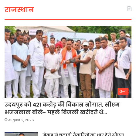
राजस्थान
राज्य
उदयपुर को 421 करोड़ की विकास सौगात, सीएम
भजनलाल बोले- पहले बिजली खरीदते थे…
August 2, 2026
मेवाड़ से चुनावी तैयारियों को धार देंगे सीएम