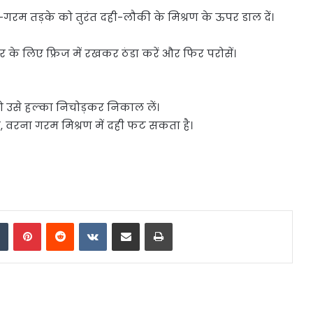
मा-गरम तड़के को तुरंत दही-लौकी के मिश्रण के ऊपर डाल दें।
 के लिए फ्रिज में रखकर ठंडा करें और फिर परोसें।
ो उसे हल्का निचोड़कर निकाल लें।
ें, वरना गरम मिश्रण में दही फट सकता है।
dIn
Tumblr
Pinterest
Reddit
VKontakte
Share via Email
Print