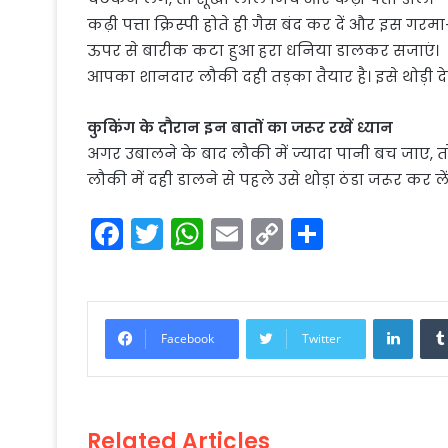
कढ़ी पत्ता क्रिस्पी होते ही गैस बंद कर दें और इस गर
ऊपर से बारीक कटा हुआ हरा धनिया डालकर सजाएं।
आपका शानदार लौकी दही तड़का तैयार है। इसे थोड़ी देर
कुकिंग के दौरान इन बातों का जरूर रखें ध्यान
अगर उबालने के बाद लौकी में ज्यादा पानी बच जाए, त
लौकी में दही डालने से पहले उसे थोड़ा ठंडा जरूर कर ल
F
T
W
E
C
S
a
w
h
m
o
h
c
itt
a
ai
p
ar
e
er
ts
l
y
e
Linke
Facebook
Twitter
b
A
Li
o
p
n
o
p
k
Related Articles