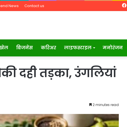
Send News
Contact us
खेल
बिजनेस
करिअर
लाइफस्टाइल
मनोरंजन
ौकी दही तड़का, उंगलियां
2 minutes read