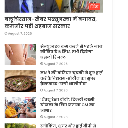
विदेश
बलूचिस्तान-खैबर पख्तूनख्वा में बगावत,
कमजोर पड़ी शहबाज सरकार
August 7, 2026
सेल्युलाइट कम करने से पहले जान
लीजिए ये 5 मिथ, तभी दिखेगा
असली रिजल्ट
August 7, 2026
नाश्ते की बोरियत चुटकी में दूर! ट्राई
करें कैल्शियम-प्रोटीन का सुपर
ब्रेकफास्ट ‘रागी थालीपीठ’
August 7, 2026
‘थैंक्यू रेखा दीदी’: दिल्ली लक्ष्मी
योजना के लिए जताया CM का
आभार
August 7, 2026
स्मोकिंग, शुगर और हाई बीपी से