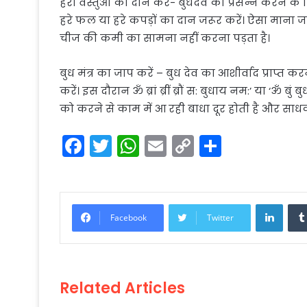
हरी वस्तुओं का दान करें- बुधदेव को प्रसन्न करने के
हरे फल या हरे कपड़ों का दान जरूर करें। ऐसा माना
चीज की कमी का सामना नहीं करना पड़ता है।
बुध मंत्र का जाप करें – बुध देव का आशीर्वाद प्राप्त
करें। इस दौरान ॐ ब्रां ब्रीं ब्रौं स: बुधाय नम:’ या ‘ॐ
को करने से काम में आ रही बाधा दूर होती है और साधक
F
T
W
E
C
S
a
w
h
m
o
h
c
itt
a
ai
p
ar
e
er
ts
l
y
e
Linke
Facebook
Twitter
b
A
Li
o
p
n
o
p
k
Related Articles
k