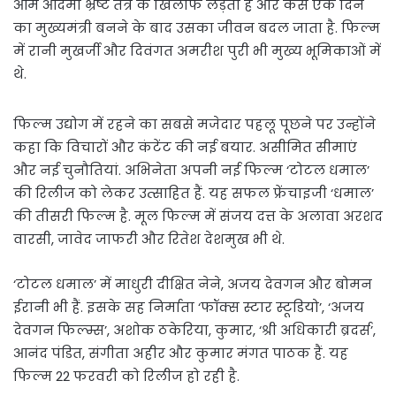
आम आदमी भ्रष्ट तंत्र के खिलाफ लड़ता है और कैसे एक दिन
का मुख्यमंत्री बनने के बाद उसका जीवन बदल जाता है. फिल्म
में रानी मुखर्जी और दिवंगत अमरीश पुरी भी मुख्य भूमिकाओं में
थे.
फिल्म उद्योग में रहने का सबसे मजेदार पहलू पूछने पर उन्होंने
कहा कि विचारों और कंटेंट की नई बयार. असीमित सीमाएं
और नई चुनौतियां. अभिनेता अपनी नई फिल्म ‘टोटल धमाल’
की रिलीज को लेकर उत्साहित हैं. यह सफल फ्रेंचाइजी ‘धमाल’
की तीसरी फिल्म है. मूल फिल्म में संजय दत्त के अलावा अरशद
वारसी, जावेद जाफरी और रितेश देशमुख भी थे.
‘टोटल धमाल’ में माधुरी दीक्षित नेने, अजय देवगन और बोमन
ईरानी भी हैं. इसके सह निर्माता ‘फॉक्स स्टार स्टूडियो’, ‘अजय
देवगन फिल्म्स’, अशोक ठकेरिया, कुमार, ‘श्री अधिकारी ब्रदर्स’,
आनंद पंडित, संगीता अहीर और कुमार मंगत पाठक हैं. यह
फिल्म 22 फरवरी को रिलीज हो रही है.