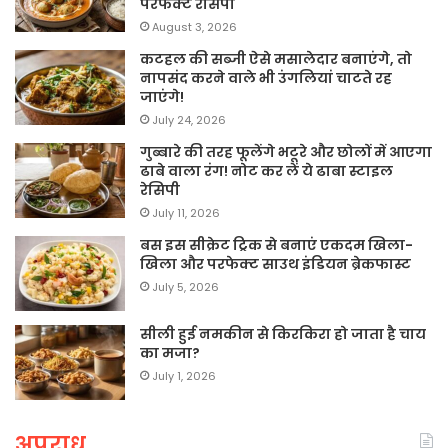
परफेक्ट रेसिपी
August 3, 2026
कटहल की सब्जी ऐसे मसालेदार बनाएंगे, तो
नापसंद करने वाले भी उंगलियां चाटते रह
जाएंगे!
July 24, 2026
गुब्बारे की तरह फूलेंगे भटूरे और छोलों में आएगा
ढाबे वाला रंग! नोट कर लें ये ढाबा स्टाइल
रेसिपी
July 11, 2026
बस इस सीक्रेट ट्रिक से बनाएं एकदम खिला-
खिला और परफेक्ट साउथ इंडियन ब्रेकफास्ट
July 5, 2026
सीली हुई नमकीन से किरकिरा हो जाता है चाय
का मजा?
July 1, 2026
अपराध