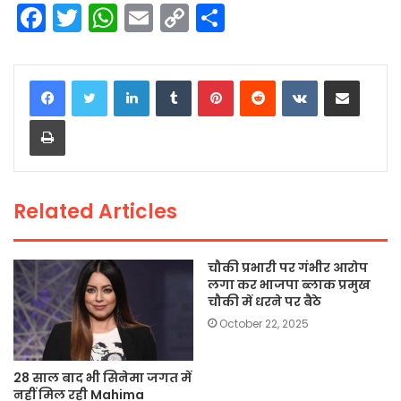
F
T
W
E
C
S
a
w
h
m
o
h
c
itt
a
ai
p
ar
LinkedIn
Tumblr
Pinterest
Reddit
VKontakte
Share via Email
e
er
ts
l
y
e
Print
b
A
Li
o
p
n
o
p
k
Related Articles
k
चौकी प्रभारी पर गंभीर आरोप
लगा कर भाजपा ब्लाक प्रमुख
चौकी में धरने पर बैठे
October 22, 2025
28 साल बाद भी सिनेमा जगत में
नहीं मिल रही Mahima