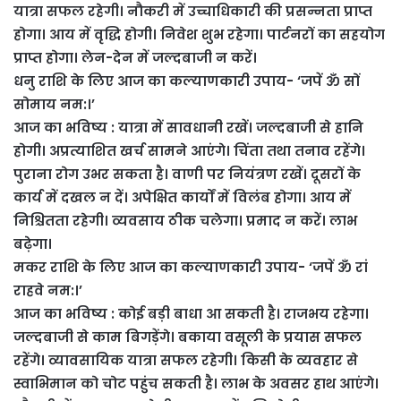
यात्रा सफल रहेगी। नौकरी में उच्चाधिकारी की प्रसन्नता प्राप्त
होगा। आय में वृद्धि होगी। निवेश शुभ रहेगा। पार्टनरों का सहयोग
प्राप्त होगा। लेन-देन में जल्दबाजी न करें।
धनु राशि के लिए आज का कल्याणकारी उपाय- ‘जपें ॐ सों
सोमाय नम:।’
आज का भविष्य : यात्रा में सावधानी रखें। जल्दबाजी से हानि
होगी। अप्रत्याशित खर्च सामने आएंगे। चिंता तथा तनाव रहेंगे।
पुराना रोग उभर सकता है। वाणी पर नियंत्रण रखें। दूसरों के
कार्य में दखल न दें। अपेक्षित कार्यों में विलंब होगा। आय में
निश्चितता रहेगी। व्यवसाय ठीक चलेगा। प्रमाद न करें। लाभ
बढ़ेगा।
मकर राशि के लिए आज का कल्याणकारी उपाय- ‘जपें ॐ रां
राहवे नम:।’
आज का भविष्य : कोई बड़ी बाधा आ सकती है। राजभय रहेगा।
जल्दबाजी से काम बिगड़ेंगे। बकाया वसूली के प्रयास सफल
रहेंगे। व्यावसायिक यात्रा सफल रहेगी। किसी के व्यवहार से
स्वाभिमान को चोट पहुंच सकती है। लाभ के अवसर हाथ आएंगे।