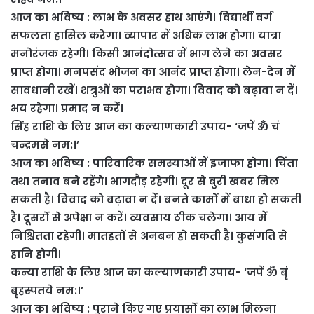
आज का भविष्य : लाभ के अवसर हाथ आएंगे। विद्यार्थी वर्ग
सफलता हासिल करेगा। व्यापार में अधिक लाभ होगा। यात्रा
मनोरंजक रहेगी। किसी आनंदोत्सव में भाग लेने का अवसर
प्राप्त होगा। मनपसंद भोजन का आनंद प्राप्त होगा। लेन-देन में
सावधानी रखें। शत्रुओं का पराभव होगा। विवाद को बढ़ावा न दें।
भय रहेगा। प्रमाद न करें।
सिंह राशि के लिए आज का कल्याणकारी उपाय- ‘जपें ॐ चं
चन्द्रमसे नम:।’
आज का भविष्य : पारिवारिक समस्याओं में इजाफा होगा। चिंता
तथा तनाव बने रहेंगे। भागदौड़ रहेगी। दूर से बुरी खबर मिल
सकती है। विवाद को बढ़ावा न दें। बनते कामों में बाधा हो सकती
है। दूसरों से अपेक्षा न करें। व्यवसाय ठीक चलेगा। आय में
निश्चितता रहेगी। मातहतों से अनबन हो सकती है। कुसंगति से
हानि होगी।
कन्या राशि के लिए आज का कल्याणकारी उपाय- ‘जपें ॐ बृं
बृहस्पतये नम:।’
आज का भविष्य : पुराने किए गए प्रयासों का लाभ मिलना