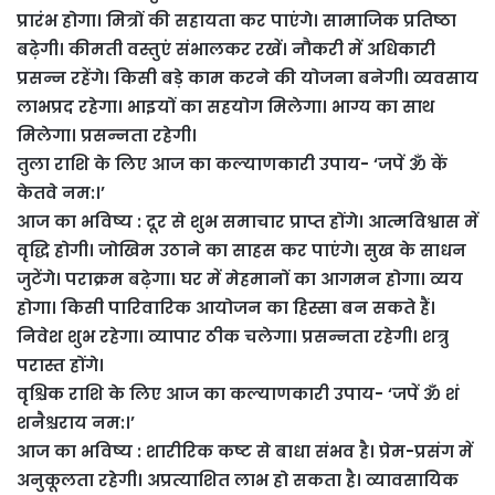
प्रारंभ होगा। मित्रों की सहायता कर पाएंगे। सामाजिक प्रतिष्ठा
बढ़ेगी। कीमती वस्तुएं संभालकर रखें। नौकरी में अधिकारी
प्रसन्न रहेंगे। किसी बड़े काम करने की योजना बनेगी। व्यवसाय
लाभप्रद रहेगा। भाइयों का सहयोग मिलेगा। भाग्य का साथ
मिलेगा। प्रसन्नता रहेगी।
तुला राशि के लिए आज का कल्याणकारी उपाय- ‘जपें ॐ कें
केतवे नम:।’
आज का भविष्य : दूर से शुभ समाचार प्राप्त होंगे। आत्मविश्वास में
वृद्धि होगी। जोखिम उठाने का साहस कर पाएंगे। सुख के साधन
जुटेंगे। पराक्रम बढ़ेगा। घर में मेहमानों का आगमन होगा। व्यय
होगा। किसी पारिवारिक आयोजन का हिस्सा बन सकते हैं।
निवेश शुभ रहेगा। व्यापार ठीक चलेगा। प्रसन्नता रहेगी। शत्रु
परास्त होंगे।
वृश्चिक राशि के लिए आज का कल्याणकारी उपाय- ‘जपें ॐ शं
शनैश्चराय नम:।’
आज का भविष्य : शारीरिक कष्ट से बाधा संभव है। प्रेम-प्रसंग में
अनुकूलता रहेगी। अप्रत्याशित लाभ हो सकता है। व्यावसायिक