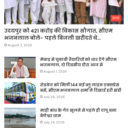
राज्य
उदयपुर को 421 करोड़ की विकास सौगात, सीएम
भजनलाल बोले- पहले बिजली खरीदते थे…
August 2, 2026
मेवाड़ से चुनावी तैयारियों को धार देंगे सीएम
भजनलाल, दो दिवसीय दौरा आज से
August 1, 2026
रोडवेज को मिलीं 144 नई ब्लू लाइन एक्सप्रेस
बसें, सीएम भजनलाल शर्मा ने दिखाई हरी झंडी
July 26, 2026
माही बांध के गेट खुलने से पहले ही टापू बना
बेणेश्वर धाम
July 24, 2026