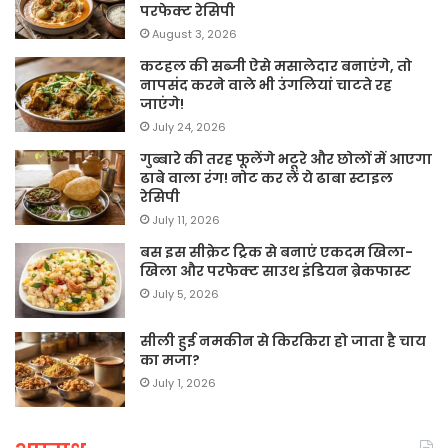
परफेक्ट रेसिपी
August 3, 2026
कटहल की सब्जी ऐसे मसालेदार बनाएंगे, तो
नापसंद करने वाले भी उंगलियां चाटते रह
जाएंगे!
July 24, 2026
गुब्बारे की तरह फूलेंगे भटूरे और छोलों में आएगा
ढाबे वाला रंग! नोट कर लें ये ढाबा स्टाइल
रेसिपी
July 11, 2026
बस इस सीक्रेट ट्रिक से बनाएं एकदम खिला-
खिला और परफेक्ट साउथ इंडियन ब्रेकफास्ट
July 5, 2026
सीली हुई नमकीन से किरकिरा हो जाता है चाय
का मजा?
July 1, 2026