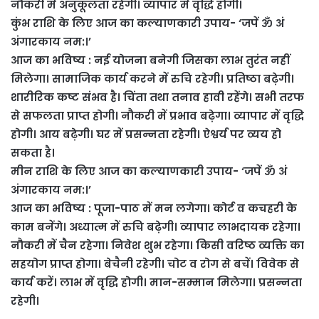
नौकरी में अनुकूलता रहेगी। व्यापार में वृद्धि होगी।
कुंभ राशि के लिए आज का कल्याणकारी उपाय- ‘जपें ॐ अं
अंगारकाय नम:।’
आज का भविष्य : नई योजना बनेगी जिसका लाभ तुरंत नहीं
मिलेगा। सामाजिक कार्य करने में रुचि रहेगी। प्रतिष्ठा बढ़ेगी।
शारीरिक कष्ट संभव है। चिंता तथा तनाव हावी रहेंगे। सभी तरफ
से सफलता प्राप्त होगी। नौकरी में प्रभाव बढ़ेगा। व्यापार में वृद्धि
होगी। आय बढ़ेगी। घर में प्रसन्नता रहेगी। ऐश्वर्य पर व्यय हो
सकता है।
मीन राशि के लिए आज का कल्याणकारी उपाय- ‘जपें ॐ अं
अंगारकाय नम:।’
आज का भविष्य : पूजा-पाठ में मन लगेगा। कोर्ट व कचहरी के
काम बनेंगे। अध्यात्म में रुचि बढ़ेगी। व्यापार लाभदायक रहेगा।
नौकरी में चैन रहेगा। निवेश शुभ रहेगा। किसी वरिष्ठ व्यक्ति का
सहयोग प्राप्त होगा। बेचैनी रहेगी। चोट व रोग से बचें। विवेक से
कार्य करें। लाभ में वृद्धि होगी। मान-सम्मान मिलेगा। प्रसन्नता
रहेगी।