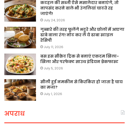
कटहल की सब्जी ऐसे मसालेदार बनाएंगे, तो
नापसंद करने वाले भी उंगलियां चाटते रह
जाएंगे!
July 24, 2026
गुब्बारे की तरह फूलेंगे भटूरे और छोलों में आएगा
ढाबे वाला रंग! नोट कर लें ये ढाबा स्टाइल
रेसिपी
July 11, 2026
बस इस सीक्रेट ट्रिक से बनाएं एकदम खिला-
खिला और परफेक्ट साउथ इंडियन ब्रेकफास्ट
July 5, 2026
सीली हुई नमकीन से किरकिरा हो जाता है चाय
का मजा?
July 1, 2026
अपराध