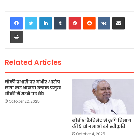
a
w
h
m
o
h
c
itt
a
ai
p
ar
LinkedIn
Tumblr
Pinterest
Reddit
VKontakte
Share via Email
e
er
ts
l
y
e
Print
b
A
Li
o
p
n
o
p
k
Related Articles
k
चौकी प्रभारी पर गंभीर आरोप
लगा कर भाजपा ब्लाक प्रमुख
चौकी में धरने पर बैठे
October 22, 2025
नीतीश कैबिनेट में कृषि विभाग
की 9 योजनाओं को स्वीकृति
October 4, 2025