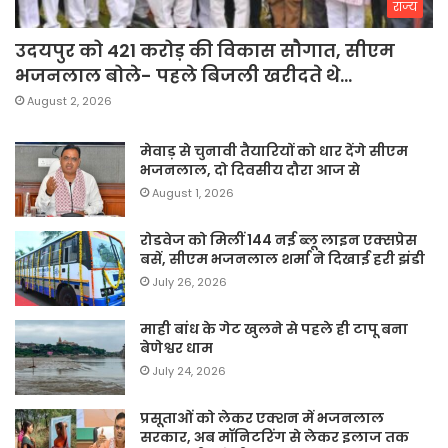
राज्य
उदयपुर को 421 करोड़ की विकास सौगात, सीएम
भजनलाल बोले- पहले बिजली खरीदते थे…
August 2, 2026
मेवाड़ से चुनावी तैयारियों को धार देंगे सीएम
भजनलाल, दो दिवसीय दौरा आज से
August 1, 2026
रोडवेज को मिलीं 144 नई ब्लू लाइन एक्सप्रेस
बसें, सीएम भजनलाल शर्मा ने दिखाई हरी झंडी
July 26, 2026
माही बांध के गेट खुलने से पहले ही टापू बना
बेणेश्वर धाम
July 24, 2026
प्रसूताओं को लेकर एक्शन में भजनलाल
सरकार, अब मॉनिटरिंग से लेकर इलाज तक