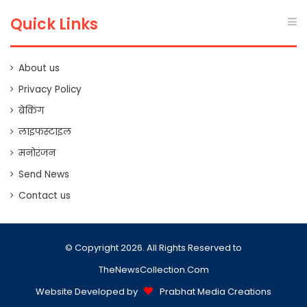
Quick Links
About us
Privacy Policy
ब्रेकिंग
लाइफस्टाइल
मनोरंजन
Send News
Contact us
© Copyright 2026. All Rights Reserved to
TheNewsCollection.Com
Website Developed by
Prabhat Media Creations