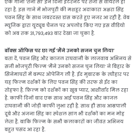
एक गाना ‘तनी सा’ इन दिनों इंटरनेट पर तेजी से वायरल हो
रहा है. इस गाने में भोजपुरी की मशहूर अदाकारा अक्षरा सिंह
पवन सिंह के साथ जबरदस्त डांस करते हुए नजर आ रही हैं. वेब
म्यूजिक द्वारा यूट्यूब चैनल पर अपलोड किए गए इस वीडियो
को अब तक 31,793,493 बार देखा जा चुका है.
बॉक्स ऑफिस पर छा गई ‘मैंने उनको सजन चुन लिया’
बता दें, पवन सिंह और काजल राघवानी के लाजवाब अभिनय से
सजी भोजपुरी फिल्म ‘मैंने उनको सजन चुन लिया’ ने बिहार के
सिनेमाघरों में बम्पर ओपेनिंग ली है. ईद मुबारक के त्यौहार पर
यह फिल्म दर्शकों के लिए पवन सिंह की तरफ से ईद का
तोहफा है. फ़िल्म को दर्शकों का खूब प्यार, आशीर्वाद मिल रहा
है. काफी दिनों बाद एक साथ आई पवन सिंह और काजल
राघवानी की जोड़ी काफी लुभा रही है. साथ ही साथ आम्रपाली
दूबे और अंजना सिंह का स्पेशल सांग भी दर्शकों का मन मोह
लेता है. बाकि फिल्म के सभी कलाकारों का जीवंत अभिनय
बहुत पसंद आ रहा है.