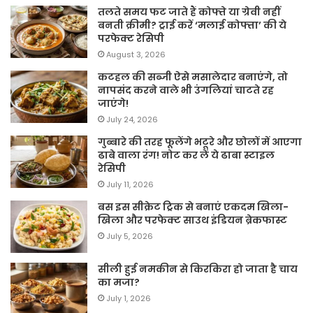
तलते समय फट जाते हैं कोफ्ते या ग्रेवी नहीं
बनती क्रीमी? ट्राई करें ‘मलाई कोफ्ता’ की ये
परफेक्ट रेसिपी
August 3, 2026
कटहल की सब्जी ऐसे मसालेदार बनाएंगे, तो
नापसंद करने वाले भी उंगलियां चाटते रह
जाएंगे!
July 24, 2026
गुब्बारे की तरह फूलेंगे भटूरे और छोलों में आएगा
ढाबे वाला रंग! नोट कर लें ये ढाबा स्टाइल
रेसिपी
July 11, 2026
बस इस सीक्रेट ट्रिक से बनाएं एकदम खिला-
खिला और परफेक्ट साउथ इंडियन ब्रेकफास्ट
July 5, 2026
सीली हुई नमकीन से किरकिरा हो जाता है चाय
का मजा?
July 1, 2026