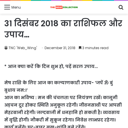
S
Menu
fo
31 दिसंबर 2018 का राशिफल और
उपाय…
TNC 'Web_Wing'
December 31, 2018
3 minutes read
* आज क्या करें कि दिन शुभ हो, पढ़ें सरल उपाय…
मेष राशि के लिए आज का कल्याणकारी उपाय- ‘जपें ॐ बुं
बुधाय नम:।’
आज का भविष्य : मन की चंचलता पर नियंत्रण रखें। कानूनी
अड़चन दूर होकर स्थिति अनुकूल रहेगी। जीवनसाथी पर आपसी
मेहरबानी रहेगी। जल्दबाजी में धनहानि हो सकती है। व्यवसाय
में वृद्धि होगी। नौकरी में सुकून रहेगा। निवेश लाभप्रद रहेगा।
कार्य बनेंगे। घर-बाहर सुख-शांति बने रहेंगे।