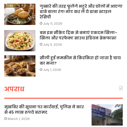
गुब्बारे की तरह फूलेंगे भटूरे और छोलों में आएगा
ढाबे वाला रंग! नोट कर लें ये ढाबा स्टाइल
रेसिपी
July 11, 2026
बस इस सीक्रेट ट्रिक से बनाएं एकदम खिला-
खिला और परफेक्ट साउथ इंडियन ब्रेकफास्ट
July 5, 2026
सीली हुई नमकीन से किरकिरा हो जाता है चाय
का मजा?
July 1, 2026
अपराध
मुखबिर की सूचना पर कार्रवाई, पुलिस ने कार
से 45 लाख रुपये बरामद
March 1, 2026