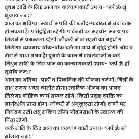
वृषभ राशि के लिए आज का कल्याणकारी उपाय- ‘जपें ॐ शुं
शुक्राय नम:।’
आज का भविष्य : स्थायी संपत्ति की खरीद-फरोख्त से बड़ा लाभ
हो सकता है। प्रतिद्वंद्विता रहेगी। पार्टनरों का सहयोग समय पर
मिलने से प्रसन्नता रहेगी। नौकरी में मातहतों का सहयोग
मिलेगा। व्यवसाय ठीक-ठीक चलेगा। आय में वृद्धि होगी। चोट व
रोग से बाधा संभव है। दूसरों के काम में दखलंदाजी न करें।
मिथुन राशि के लिए आज का कल्याणकारी उपाय- ‘जपें ॐ ह्रीं
सूर्याय नम:।’
आज का भविष्य : पार्टी व पिकनिक की योजना बनेगी। मित्रों के
साथ समय अच्‍छा व्यतीत होगा। स्वादिष्ट भोजन का आनंद
मिलेगा। बौद्धिक कार्य सफल रहेंगे। किसी प्रबुद्ध व्यक्ति का
मार्गदर्शन प्राप्त होगा। नौकरी में अनुकूलता रहेगी। वाणी पर
नियंत्रण रखें। शत्रु सक्रिय रहेंगे। जीवनसाथी के स्वास्थ्य की
चिंता रहेगी।
कर्क राशि के लिए आज का कल्याणकारी उपाय- ‘जपें ॐ सों
सोमाय नम:।’