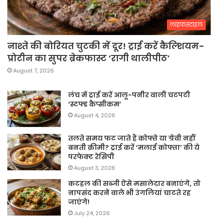
लाइफस्टाइल
नाश्ते की बोरियत चुटकी में दूर! ट्राई करें कैल्शियम-
प्रोटीन का सुपर ब्रेकफास्ट ‘रागी थालीपीठ’
August 7, 2026
लंच में ट्राई करें आलू-पनीर वाली चटपटी
‘स्टफ्ड कैप्सीकम’
August 4, 2026
तलते समय फट जाते हैं कोफ्ते या ग्रेवी नहीं
बनती क्रीमी? ट्राई करें ‘मलाई कोफ्ता’ की ये
परफेक्ट रेसिपी
August 3, 2026
कटहल की सब्जी ऐसे मसालेदार बनाएंगे, तो
नापसंद करने वाले भी उंगलियां चाटते रह
जाएंगे!
July 24, 2026