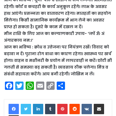
रहेगी। कोर्ट व कचहरी के कार्य अनुकूल रहेंगे। लाभ के अवसर
हाथ आएंगे। प्रसन्नता का वातावरण रहेगा। मातहतों का सहयोग
मिलेगा। किसी सामाजिक कार्यक्रम में भाग लेने का अवसर
प्राप्त हो सकता है। दूसरे के काम में दखल न दें।
मीन राशि के लिए आज का कल्याणकारी उपाय- ‘जपें ॐ अं
अंगारकाय नम:।’
आज का भविष्य : क्रोध व उत्तेजना पर नियंत्रण रखें। विवाद को
बढ़ावा न दें। पुराना रोग बाधा का कारण रहेगा। स्वास्थ्य पर खर्च
होगा। वाहन व मशीनरी के प्रयोग में लापरवाही न करें। छोटी सी
गलती से समस्या बढ़ सकती है। व्यवसाय ठीक चलेगा। मित्र व
संबंधी सहायता करेंगे। आय बनी रहेगी। जोखिम न लें।
F
T
W
E
C
S
a
w
h
m
o
h
c
itt
a
ai
p
ar
LinkedIn
Tumblr
Pinterest
Reddit
VKontakte
Share via Email
e
er
ts
l
y
e
Print