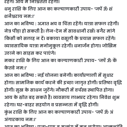
रहेंगे। आय में निश्चितता रहेगी।
धनु राशि के लिए आज का कल्याणकारी उपाय- ‘जपें ॐ शं
शनैश्चराय नम:।’
आज का भविष्य : अज्ञात भय व चिंता रहेंगे। यात्रा सफल रहेगी।
नेत्र पीड़ा हो सकती है। लेन-देन में सावधानी रखें। बगैर मांगे
किसी को सलाह न दें। बकाया वसूली के प्रयास सफल रहेंगे।
व्यावसायिक यात्रा मनोनुकूल रहेगी। धनार्जन होगा। जोखिम
उठाने का साहस कर पाएंगे।
मकर राशि के लिए आज का कल्याणकारी उपाय- ‘जपें ॐ कें
केतवे नम:।’
आज का भविष्य : नई योजना बनेगी। कार्यप्रणाली में सुधार
होगा। सामजिक कार्य करने की इच्छा जागृत होगी। प्रतिष्ठा वृद्धि
होगी। सुख के साधन जुटेंगे। नौकरी में वर्चस्व स्थापित होगा।
आय के स्रोत बढ़ सकते हैं। व्यवसाय लाभप्रद रहेगा। निवेश शुभ
रहेगा। घर-बाहर सहयोग व प्रसन्नता में वृद्धि होगी।
कुंभ राशि के लिए आज का कल्याणकारी उपाय- ‘जपें ॐ अं
अंगारकाय नम:।’
आज का भविष्य : पूजा-पाठ व सत्संग में मन लगेगा। आत्मशांति