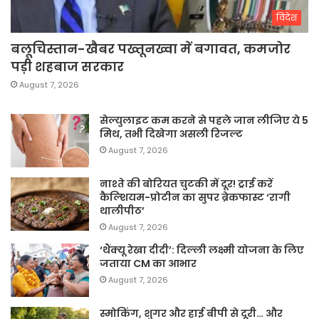
विदेश
बलूचिस्तान-खैबर पख्तूनख्वा में बगावत, कमजोर
पड़ी शहबाज सरकार
August 7, 2026
सेल्युलाइट कम करने से पहले जान लीजिए ये 5
मिथ, तभी दिखेगा असली रिजल्ट
August 7, 2026
नाश्ते की बोरियत चुटकी में दूर! ट्राई करें
कैल्शियम-प्रोटीन का सुपर ब्रेकफास्ट ‘रागी
थालीपीठ’
August 7, 2026
‘थैंक्यू रेखा दीदी’: दिल्ली लक्ष्मी योजना के लिए
जताया CM का आभार
August 7, 2026
स्मोकिंग, शुगर और हाई बीपी से दूरी… और