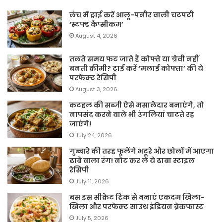
लंच में ट्राई करें आलू-पनीर वाली चटपटी
‘स्टफ्ड कैप्सीकम’
August 4, 2026
तलते समय फट जाते हैं कोफ्ते या ग्रेवी नहीं
बनती क्रीमी? ट्राई करें ‘मलाई कोफ्ता’ की ये
परफेक्ट रेसिपी
August 3, 2026
कटहल की सब्जी ऐसे मसालेदार बनाएंगे, तो
नापसंद करने वाले भी उंगलियां चाटते रह
जाएंगे!
July 24, 2026
गुब्बारे की तरह फूलेंगे भटूरे और छोलों में आएगा
ढाबे वाला रंग! नोट कर लें ये ढाबा स्टाइल
रेसिपी
July 11, 2026
बस इस सीक्रेट ट्रिक से बनाएं एकदम खिला-
खिला और परफेक्ट साउथ इंडियन ब्रेकफास्ट
July 5, 2026