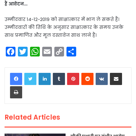
हैं आवेदन…
उम्मीदवार 14-12-2019 को साक्षात्कार में भाग ले सकते हैं।
उम्मीदवारों की तिथि के अनुसार साक्षात्कार के समय उनके
साथ प्रमाणित और मूल दस्तावेज साथ लाने हैं।
F
T
W
E
C
S
a
w
h
m
o
h
c
itt
a
ai
p
ar
LinkedIn
Tumblr
Pinterest
Reddit
VKontakte
Share via Email
e
er
ts
l
y
e
Print
b
A
Li
o
p
n
o
p
k
Related Articles
k