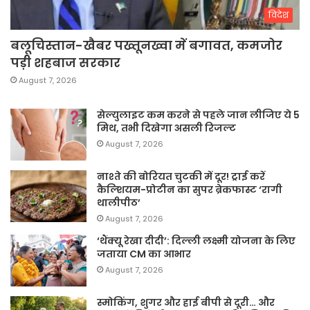
विदेश
बलूचिस्तान-खैबर पख्तूनख्वा में बगावत, कमजोर
पड़ी शहबाज सरकार
August 7, 2026
सेल्युलाइट कम करने से पहले जान लीजिए ये 5
मिथ, तभी दिखेगा असली रिजल्ट
August 7, 2026
नाश्ते की बोरियत चुटकी में दूर! ट्राई करें
कैल्शियम-प्रोटीन का सुपर ब्रेकफास्ट ‘रागी
थालीपीठ’
August 7, 2026
‘थैंक्यू रेखा दीदी’: दिल्ली लक्ष्मी योजना के लिए
जताया CM का आभार
August 7, 2026
स्मोकिंग, शुगर और हाई बीपी से दूरी… और