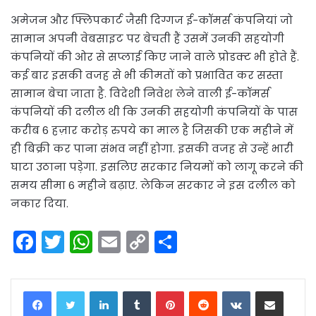
अमेजन और फ्लिपकार्ट जैसी दिग्गज ई-कॉमर्स कंपनियां जो
सामान अपनी वेबसाइट पर बेचती हैं उसमें उनकी सहयोगी
कंपनियों की ओर से सप्लाई किए जाने वाले प्रोडक्ट भी होते हैं.
कई बार इसकी वजह से भी कीमतों को प्रभावित कर सस्ता
सामान बेचा जाता है. विदेशी निवेश लेने वाली ई-कॉमर्स
कंपनियों की दलील थी कि उनकी सहयोगी कंपनियों के पास
करीब 6 हज़ार करोड़ रुपये का माल है जिसकी एक महीने में
ही बिक्री कर पाना संभव नहीं होगा. इसकी वजह से उन्हें भारी
घाटा उठाना पड़ेगा. इसलिए सरकार नियमों को लागू करने की
समय सीमा 6 महीने बढ़ाए. लेकिन सरकार ने इस दलील को
नकार दिया.
F
T
W
E
C
S
a
w
h
m
o
h
c
itt
a
ai
p
ar
LinkedIn
Tumblr
Pinterest
Reddit
VKontakte
Share via Email
e
er
ts
l
y
e