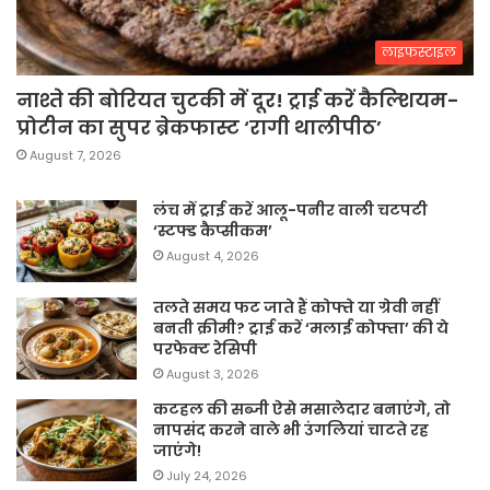
लाइफस्टाइल
नाश्ते की बोरियत चुटकी में दूर! ट्राई करें कैल्शियम-
प्रोटीन का सुपर ब्रेकफास्ट ‘रागी थालीपीठ’
August 7, 2026
लंच में ट्राई करें आलू-पनीर वाली चटपटी
‘स्टफ्ड कैप्सीकम’
August 4, 2026
तलते समय फट जाते हैं कोफ्ते या ग्रेवी नहीं
बनती क्रीमी? ट्राई करें ‘मलाई कोफ्ता’ की ये
परफेक्ट रेसिपी
August 3, 2026
कटहल की सब्जी ऐसे मसालेदार बनाएंगे, तो
नापसंद करने वाले भी उंगलियां चाटते रह
जाएंगे!
July 24, 2026