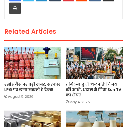
Print
b
A
Li
o
p
n
o
p
k
Related Articles
k
रसोई गैस पर बड़ी खबर, सरकार
तमिलनाडु में ‘थलपति’ विजय
LPG पर लगा सकती है टैक्स
की आंधी, धड़ाम से गिरा Sun TV
का शेयर
August 5, 2026
May 4, 2026