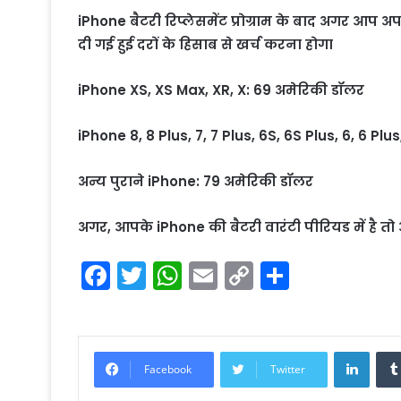
iPhone बैटरी रिप्लेसमेंट प्रोग्राम के बाद अगर आप अ
दी गई हुई दरों के हिसाब से खर्च करना होगा
iPhone XS, XS Max, XR, X: 69 अमेरिकी डॉलर
iPhone 8, 8 Plus, 7, 7 Plus, 6S, 6S Plus, 6, 6 Plu
अन्य पुराने iPhone: 79 अमेरिकी डॉलर
अगर, आपके iPhone की बैटरी वारंटी पीरियड में है त
F
T
W
E
C
S
a
w
h
m
o
h
c
itt
a
ai
p
ar
e
er
ts
l
y
e
Linke
Facebook
Twitter
b
A
Li