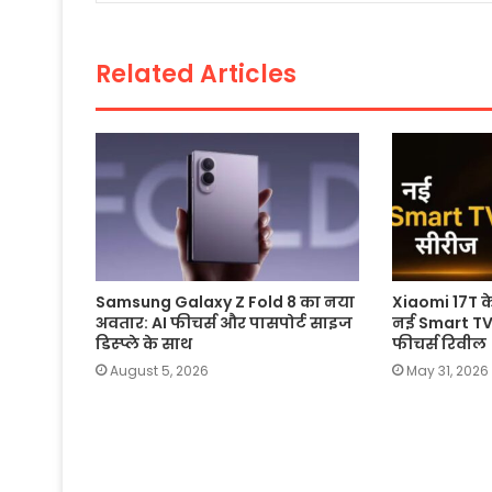
o
p
n
o
p
k
Related Articles
k
Samsung Galaxy Z Fold 8 का नया
Xiaomi 17T 
अवतार: AI फीचर्स और पासपोर्ट साइज
नई Smart TV 
डिस्प्ले के साथ
फीचर्स रिवील
August 5, 2026
May 31, 2026