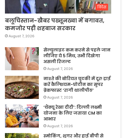
विदेश
बलूचिस्तान-खैबर पख्तूनख्वा में बगावत,
कमजोर पड़ी शहबाज सरकार
August 7, 2026
सेल्युलाइट कम करने से पहले जान
लीजिए ये 5 मिथ, तभी दिखेगा
असली रिजल्ट
August 7, 2026
नाश्ते की बोरियत चुटकी में दूर! ट्राई
करें कैल्शियम-प्रोटीन का सुपर
ब्रेकफास्ट ‘रागी थालीपीठ’
August 7, 2026
‘थैंक्यू रेखा दीदी’: दिल्ली लक्ष्मी
योजना के लिए जताया CM का
आभार
August 7, 2026
स्मोकिंग, शुगर और हाई बीपी से