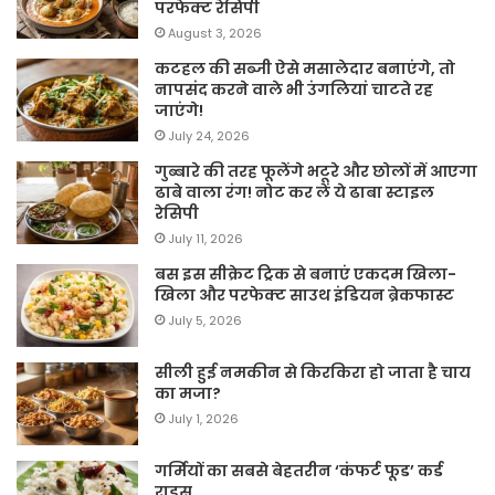
परफेक्ट रेसिपी
August 3, 2026
कटहल की सब्जी ऐसे मसालेदार बनाएंगे, तो
नापसंद करने वाले भी उंगलियां चाटते रह
जाएंगे!
July 24, 2026
गुब्बारे की तरह फूलेंगे भटूरे और छोलों में आएगा
ढाबे वाला रंग! नोट कर लें ये ढाबा स्टाइल
रेसिपी
July 11, 2026
बस इस सीक्रेट ट्रिक से बनाएं एकदम खिला-
खिला और परफेक्ट साउथ इंडियन ब्रेकफास्ट
July 5, 2026
सीली हुई नमकीन से किरकिरा हो जाता है चाय
का मजा?
July 1, 2026
गर्मियों का सबसे बेहतरीन ‘कंफर्ट फूड’ कर्ड
राइस