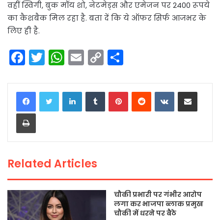
वहीं स्विगी, बुक मॉय शो, नेटमेड्स और एमेजन पर 2400 रूपये
का कैशबैक मिल रहा है. बता दें कि ये ऑफर सिर्फ आजभर के
लिए ही है.
F
T
W
E
C
S
a
w
h
m
o
h
c
itt
a
ai
p
ar
LinkedIn
Tumblr
Pinterest
Reddit
VKontakte
Share via Email
e
er
ts
l
y
e
Print
b
A
Li
o
p
n
o
p
k
Related Articles
k
चौकी प्रभारी पर गंभीर आरोप
लगा कर भाजपा ब्लाक प्रमुख
चौकी में धरने पर बैठे