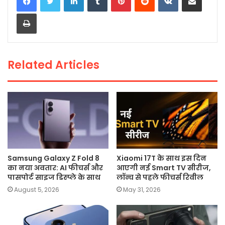
e
er
ts
l
y
e
Print
b
A
Li
o
p
n
o
p
k
Related Articles
k
Samsung Galaxy Z Fold 8
Xiaomi 17T के साथ इस दिन
का नया अवतार: AI फीचर्स और
आएगी नई Smart TV सीरीज,
पासपोर्ट साइज डिस्प्ले के साथ
लॉन्च से पहले फीचर्स रिवील
August 5, 2026
May 31, 2026