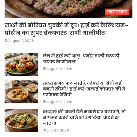
लाइफस्टाइल
नाश्ते की बोरियत चुटकी में दूर! ट्राई करें कैल्शियम-
प्रोटीन का सुपर ब्रेकफास्ट ‘रागी थालीपीठ’
August 7, 2026
लंच में ट्राई करें आलू-पनीर वाली चटपटी
‘स्टफ्ड कैप्सीकम’
August 4, 2026
तलते समय फट जाते हैं कोफ्ते या ग्रेवी नहीं
बनती क्रीमी? ट्राई करें ‘मलाई कोफ्ता’ की ये
परफेक्ट रेसिपी
August 3, 2026
कटहल की सब्जी ऐसे मसालेदार बनाएंगे, तो
नापसंद करने वाले भी उंगलियां चाटते रह
जाएंगे!
July 24, 2026