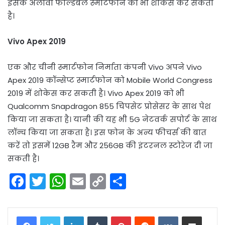
इसके अलावा फोल्डेबल स्मार्टफोन को भी शोकेस कर सकती
है।
Vivo Apex 2019
एक और चीनी स्मार्टफोन निर्माता कंपनी Vivo अपने Vivo
Apex 2019 कॉन्सेप्ट स्मार्टफोन को Mobile World Congress
2019 में शोकेस कर सकती है। Vivo Apex 2019 को भी
Qualcomm Snapdragon 855 चिपसेट प्रोसेसर के साथ पेश
किया जा सकता है। यानी की यह भी 5G नेटवर्क सपोर्ट के साथ
लॉन्च किया जा सकता है। इस फोन के अन्य फीचर्स की बात
करें तो इसमें 12GB रैम और 256GB की इंटरनल स्टोरेज दी जा
सकती है।
F
T
W
E
C
S
a
w
h
m
o
h
c
itt
a
ai
p
ar
LinkedIn
Tumblr
Pinterest
Reddit
VKontakte
Share via Email