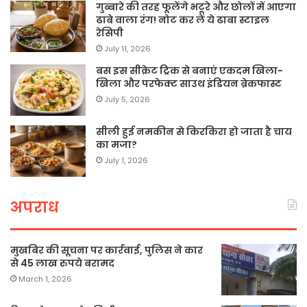
गुब्बारे की तरह फूलेंगे भटूरे और छोलों में आएगा
ढाबे वाला रंग! नोट कर लें ये ढाबा स्टाइल
रेसिपी
July 11, 2026
बस इस सीक्रेट ट्रिक से बनाएं एकदम खिला-
खिला और परफेक्ट साउथ इंडियन ब्रेकफास्ट
July 5, 2026
सीली हुई नमकीन से किरकिरा हो जाता है चाय
का मजा?
July 1, 2026
अपराध
मुखबिर की सूचना पर कार्रवाई, पुलिस ने कार
से 45 लाख रुपये बरामद
March 1, 2026