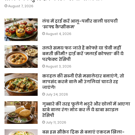
August 7, 2026
लंच में ट्राई करें आलू-पनीर वाली चटपटी
‘स्टफ्ड कैप्सीकम’
August 4, 2026
तलते समय फट जाते हैं कोफ्ते या ग्रेवी नहीं
बनती क्रीमी? ट्राई करें ‘मलाई कोफ्ता’ की ये
परफेक्ट रेसिपी
August 3, 2026
कटहल की सब्जी ऐसे मसालेदार बनाएंगे, तो
नापसंद करने वाले भी उंगलियां चाटते रह
जाएंगे!
July 24, 2026
गुब्बारे की तरह फूलेंगे भटूरे और छोलों में आएगा
ढाबे वाला रंग! नोट कर लें ये ढाबा स्टाइल
रेसिपी
July 11, 2026
बस इस सीक्रेट ट्रिक से बनाएं एकदम खिला-