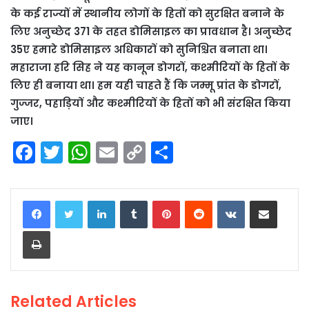
के कई राज्यों में स्थानीय लोगों के हितों को सुरक्षित बनाने के
लिए अनुच्छेद 371 के तहत डोमिसाइल का प्रावधान है। अनुच्छेद
35ए हमारे डोमिसाइल अधिकारों को सुनिश्चित बनाता था।
महाराजा हरि सिह ने यह कानून डोगरों, कश्मीरियों के हितों के
लिए ही बनाया था। हम यही चाहते हैं कि जम्मू प्रांत के डोगरों,
गुज्जर, पहाड़ियों और कश्मीरियों के हितों को भी संरक्षित किया
जाए।
F
T
W
E
C
S
a
w
h
m
o
h
c
itt
a
ai
p
ar
LinkedIn
Tumblr
Pinterest
Reddit
VKontakte
Share via Email
e
er
ts
l
y
e
Print
b
A
Li
o
p
n
o
p
k
Related Articles
k