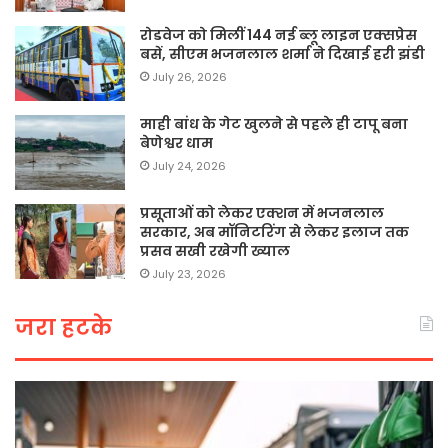
रोडवेज को मिलीं 144 नई ब्लू लाइन एक्सप्रेस
बसें, सीएम भजनलाल शर्मा ने दिखाई हरी झंडी
July 26, 2026
माही बांध के गेट खुलने से पहले ही टापू बना
बेणेश्वर धाम
July 24, 2026
प्रसूताओं को लेकर एक्शन में भजनलाल
सरकार, अब मॉनिटरिंग से लेकर इलाज तक
प्रसव सखी रखेगी ख्याल
July 23, 2026
जरा हटके