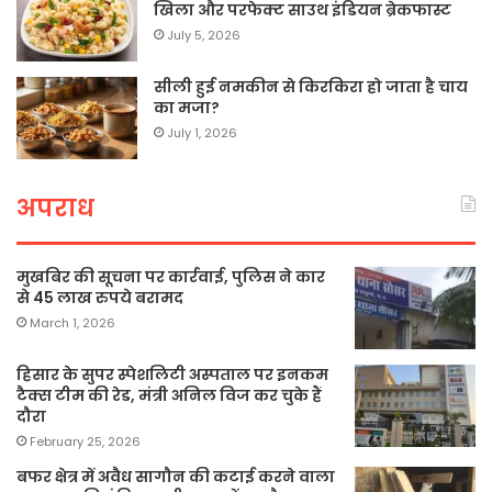
खिला और परफेक्ट साउथ इंडियन ब्रेकफास्ट
July 5, 2026
सीली हुई नमकीन से किरकिरा हो जाता है चाय
का मजा?
July 1, 2026
अपराध
मुखबिर की सूचना पर कार्रवाई, पुलिस ने कार
से 45 लाख रुपये बरामद
March 1, 2026
हिसार के सुपर स्पेशलिटी अस्पताल पर इनकम
टैक्स टीम की रेड, मंत्री अनिल विज कर चुके हैं
दौरा
February 25, 2026
बफर क्षेत्र में अवैध सागौन की कटाई करने वाला