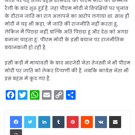
जाति पर यह ताजा बहस शनिवार को पीएम मोदी की कन्नौज
रैली के बाद शुरू हुई है. जहां पीएम मोदी ने विपक्षियों पर चुनाव
के दौरान जाति का राग अलापने का आरोप लगाया था. साथ ही
मोदी ने यह भी कहा, ‘मैं जाति की राजनीति नहीं करता हूं,
लेकिन मैं पिछड़ा नहीं, बल्कि अति पिछड़ा हूं और देश को अगड़ा
बनाना चाहता हूं’. पीएम मोदी के इसी बयान पर राजनीतिक
बयानबाजी हो रही है.
इसी कड़ी में मायावती के बाद आरजेडी नेता तेजस्वी ने भी पीएम
मोदी पर जाति को लेकर टिप्पणी की है. जबकि कांग्रेस नेता भी
इस बहस में कूद गए हैं.
F
T
W
E
C
S
a
w
h
m
o
h
c
itt
a
ai
p
ar
LinkedIn
Tumblr
Pinterest
Reddit
VKontakte
Share via Email
e
er
ts
l
y
e
Print
b
A
Li