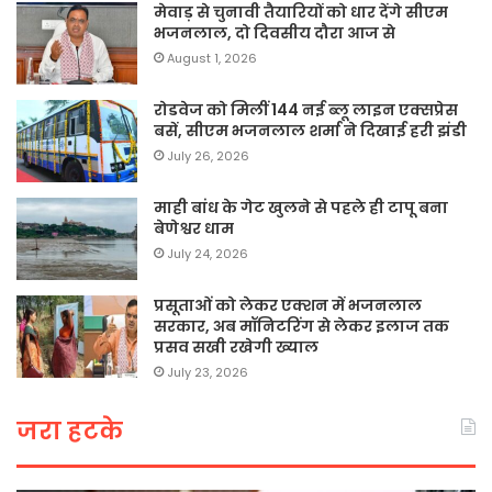
मेवाड़ से चुनावी तैयारियों को धार देंगे सीएम
भजनलाल, दो दिवसीय दौरा आज से
August 1, 2026
रोडवेज को मिलीं 144 नई ब्लू लाइन एक्सप्रेस
बसें, सीएम भजनलाल शर्मा ने दिखाई हरी झंडी
July 26, 2026
माही बांध के गेट खुलने से पहले ही टापू बना
बेणेश्वर धाम
July 24, 2026
प्रसूताओं को लेकर एक्शन में भजनलाल
सरकार, अब मॉनिटरिंग से लेकर इलाज तक
प्रसव सखी रखेगी ख्याल
July 23, 2026
जरा हटके