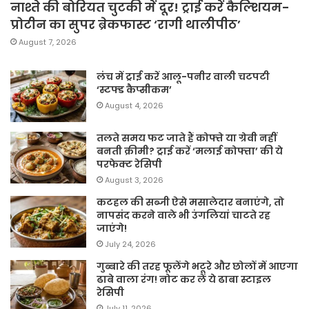
नाश्ते की बोरियत चुटकी में दूर! ट्राई करें कैल्शियम-
प्रोटीन का सुपर ब्रेकफास्ट ‘रागी थालीपीठ’
August 7, 2026
लंच में ट्राई करें आलू-पनीर वाली चटपटी
‘स्टफ्ड कैप्सीकम’
August 4, 2026
तलते समय फट जाते हैं कोफ्ते या ग्रेवी नहीं
बनती क्रीमी? ट्राई करें ‘मलाई कोफ्ता’ की ये
परफेक्ट रेसिपी
August 3, 2026
कटहल की सब्जी ऐसे मसालेदार बनाएंगे, तो
नापसंद करने वाले भी उंगलियां चाटते रह
जाएंगे!
July 24, 2026
गुब्बारे की तरह फूलेंगे भटूरे और छोलों में आएगा
ढाबे वाला रंग! नोट कर लें ये ढाबा स्टाइल
रेसिपी
July 11, 2026