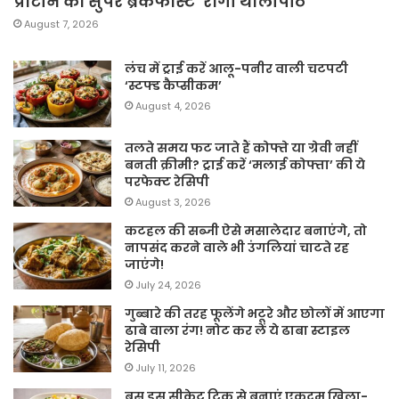
प्रोटीन का सुपर ब्रेकफास्ट ‘रागी थालीपीठ’
August 7, 2026
लंच में ट्राई करें आलू-पनीर वाली चटपटी
‘स्टफ्ड कैप्सीकम’
August 4, 2026
तलते समय फट जाते हैं कोफ्ते या ग्रेवी नहीं
बनती क्रीमी? ट्राई करें ‘मलाई कोफ्ता’ की ये
परफेक्ट रेसिपी
August 3, 2026
कटहल की सब्जी ऐसे मसालेदार बनाएंगे, तो
नापसंद करने वाले भी उंगलियां चाटते रह
जाएंगे!
July 24, 2026
गुब्बारे की तरह फूलेंगे भटूरे और छोलों में आएगा
ढाबे वाला रंग! नोट कर लें ये ढाबा स्टाइल
रेसिपी
July 11, 2026
बस इस सीक्रेट ट्रिक से बनाएं एकदम खिला-