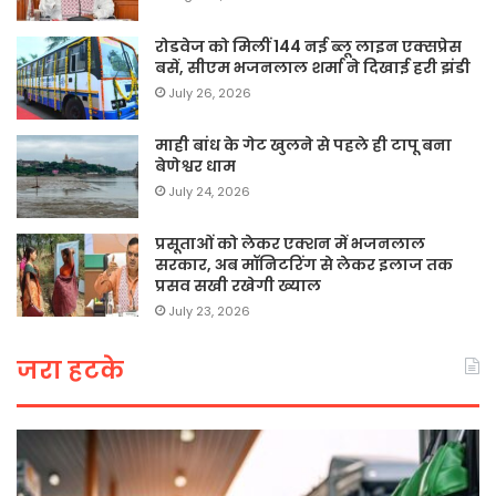
रोडवेज को मिलीं 144 नई ब्लू लाइन एक्सप्रेस
बसें, सीएम भजनलाल शर्मा ने दिखाई हरी झंडी
July 26, 2026
माही बांध के गेट खुलने से पहले ही टापू बना
बेणेश्वर धाम
July 24, 2026
प्रसूताओं को लेकर एक्शन में भजनलाल
सरकार, अब मॉनिटरिंग से लेकर इलाज तक
प्रसव सखी रखेगी ख्याल
July 23, 2026
जरा हटके