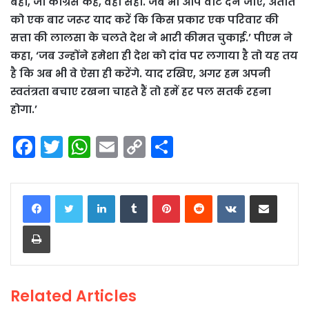
बही, जो कांग्रेस कहे, वही सही. जब भी आप वोट देने जाएं, अतीत
को एक बार जरूर याद करें कि किस प्रकार एक परिवार की
सत्ता की लालसा के चलते देश ने भारी कीमत चुकाई.’ पीएम ने
कहा, ‘जब उन्होंने हमेशा ही देश को दांव पर लगाया है तो यह तय
है कि अब भी वे ऐसा ही करेंगे. याद रखिए, अगर हम अपनी
स्वतंत्रता बचाए रखना चाहते हैं तो हमें हर पल सतर्क रहना
होगा.’
F
T
W
E
C
S
a
w
h
m
o
h
c
itt
a
ai
p
ar
LinkedIn
Tumblr
Pinterest
Reddit
VKontakte
Share via Email
e
er
ts
l
y
e
Print
b
A
Li
o
p
n
o
p
k
Related Articles
k