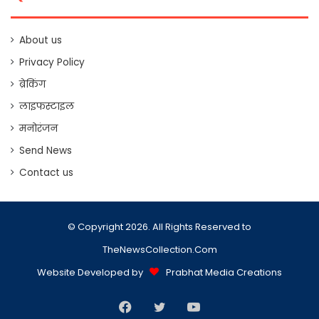
About us
Privacy Policy
ब्रेकिंग
लाइफस्टाइल
मनोरंजन
Send News
Contact us
© Copyright 2026. All Rights Reserved to
TheNewsCollection.Com
Website Developed by
Prabhat Media Creations
Facebook
Twitter
YouTube