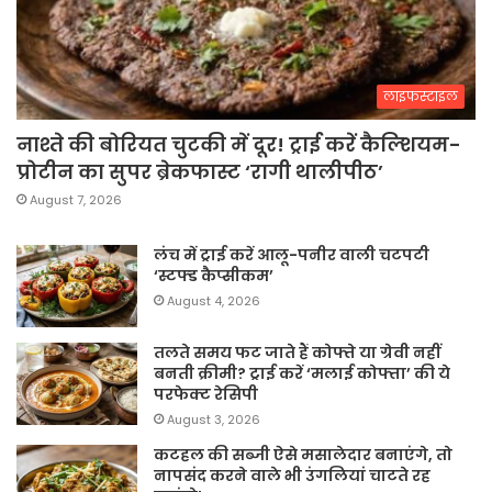
लाइफस्टाइल
नाश्ते की बोरियत चुटकी में दूर! ट्राई करें कैल्शियम-
प्रोटीन का सुपर ब्रेकफास्ट ‘रागी थालीपीठ’
August 7, 2026
लंच में ट्राई करें आलू-पनीर वाली चटपटी
‘स्टफ्ड कैप्सीकम’
August 4, 2026
तलते समय फट जाते हैं कोफ्ते या ग्रेवी नहीं
बनती क्रीमी? ट्राई करें ‘मलाई कोफ्ता’ की ये
परफेक्ट रेसिपी
August 3, 2026
कटहल की सब्जी ऐसे मसालेदार बनाएंगे, तो
नापसंद करने वाले भी उंगलियां चाटते रह