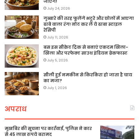
जाएंगे!
July 24, 2026
गुब्बारे की तरह फूलेंगे भटूरे और छोलों में आएगा
ढाबे वाला रंग! नोट कर लें ये ढाबा स्टाइल
रेसिपी
July 11, 2026
बस इस सीक्रेट ट्रिक से बनाएं एकदम खिला-
खिला और परफेक्ट साउथ इंडियन ब्रेकफास्ट
July 5, 2026
सीली हुई नमकीन से किरकिरा हो जाता है चाय
का मजा?
July 1, 2026
अपराध
मुखबिर की सूचना पर कार्रवाई, पुलिस ने कार
से 45 लाख रुपये बरामद