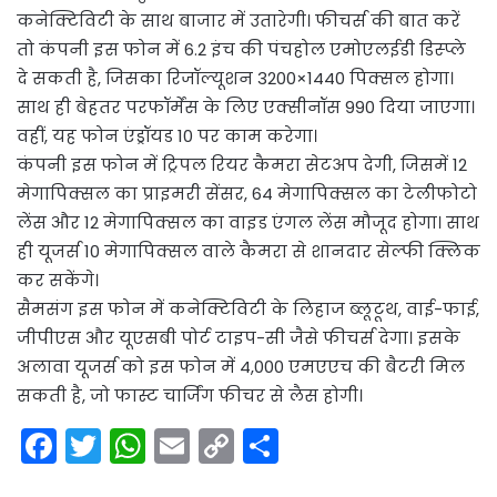
कनेक्टिविटी के साथ बाजार में उतारेगी। फीचर्स की बात करें
तो कंपनी इस फोन में 6.2 इंच की पंचहोल एमोएलईडी डिस्प्ले
दे सकती है, जिसका रिजॉल्यूशन 3200×1440 पिक्सल होगा।
साथ ही बेहतर परफॉर्मेंस के लिए एक्सीनॉस 990 दिया जाएगा।
वहीं, यह फोन एंड्रॉयड 10 पर काम करेगा।
कंपनी इस फोन में ट्रिपल रियर कैमरा सेटअप देगी, जिसमें 12
मेगापिक्सल का प्राइमरी सेंसर, 64 मेगापिक्सल का टेलीफोटो
लेंस और 12 मेगापिक्सल का वाइड एंगल लेंस मौजूद होगा। साथ
ही यूजर्स 10 मेगापिक्सल वाले कैमरा से शानदार सेल्फी क्लिक
कर सकेंगे।
सैमसंग इस फोन में कनेक्टिविटी के लिहाज ब्लूटूथ, वाई-फाई,
जीपीएस और यूएसबी पोर्ट टाइप-सी जैसे फीचर्स देगा। इसके
अलावा यूजर्स को इस फोन में 4,000 एमएएच की बैटरी मिल
सकती है, जो फास्ट चार्जिंग फीचर से लैस होगी।
F
T
W
E
C
S
a
w
h
m
o
h