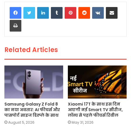
c
itt
a
ai
p
ar
LinkedIn
Tumblr
Pinterest
Reddit
VKontakte
Share via Email
e
er
ts
l
y
e
Print
b
A
Li
o
p
n
o
p
k
Related Articles
k
Samsung Galaxy Z Fold 8
Xiaomi 17T के साथ इस दिन
का नया अवतार: AI फीचर्स और
आएगी नई Smart TV सीरीज,
पासपोर्ट साइज डिस्प्ले के साथ
लॉन्च से पहले फीचर्स रिवील
August 5, 2026
May 31, 2026