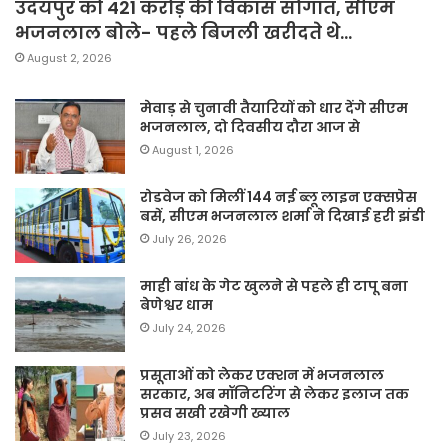
उदयपुर को 421 करोड़ की विकास सौगात, सीएम
भजनलाल बोले- पहले बिजली खरीदते थे…
August 2, 2026
मेवाड़ से चुनावी तैयारियों को धार देंगे सीएम
भजनलाल, दो दिवसीय दौरा आज से
August 1, 2026
रोडवेज को मिलीं 144 नई ब्लू लाइन एक्सप्रेस
बसें, सीएम भजनलाल शर्मा ने दिखाई हरी झंडी
July 26, 2026
माही बांध के गेट खुलने से पहले ही टापू बना
बेणेश्वर धाम
July 24, 2026
प्रसूताओं को लेकर एक्शन में भजनलाल
सरकार, अब मॉनिटरिंग से लेकर इलाज तक
प्रसव सखी रखेगी ख्याल
July 23, 2026