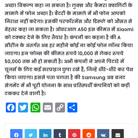
अच्छा विकल्प कहा जा सकता है। लुक्स और कैमरा क्वालिटी के
मामले में फोन अच्छा है। बैटरी के मामले में भी फोन आपको
निराश नहीं करेगा। इसकी परफॉरमेंस और डिस्प्ले को औसत से
बेहतर कहा जा सकता है। ओवरआल A50 इस कीमत में Xiaomi
को टक्कर देने के लिए तैयार है। कंपनी का कहना है की A
सीरीज के अंतर्गत अब हर महीने कोई ना कोई फोन लॉन्च किया
जाएगा। इन फोन्स की कीमत रुपये 10,000 से लेकर रुपये
50,000 तक भी हो सकती है। अभी कंपनी ने अपने पिटारे में
यूजर्स के लिए कई सरप्राइज छुपा रखे हैं, जिन्हें धीरे-धीरे कर पेश
किया जाएगा। इससे पता चलता है की Samsung अब बजट
सेगमेंट में भी पूरी योजना के साथ प्रतिस्पर्धी कंपनियों को कड़ी
टककर देने वाली है।
F
T
W
E
C
S
a
w
h
m
o
h
c
itt
a
ai
p
ar
LinkedIn
Tumblr
Pinterest
Reddit
VKontakte
Share via Email
e
er
ts
l
y
e