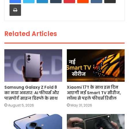
Print
b
A
Li
o
p
n
o
p
k
Related Articles
k
Samsung Galaxy Z Fold 8
Xiaomi 17T के साथ इस दिन
का नया अवतार: AI फीचर्स और
आएगी नई Smart TV सीरीज,
पासपोर्ट साइज डिस्प्ले के साथ
लॉन्च से पहले फीचर्स रिवील
August 5, 2026
May 31, 2026