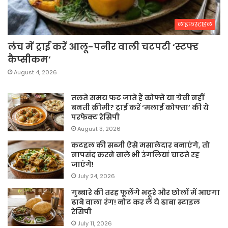
लाइफस्टाइल
लंच में ट्राई करें आलू-पनीर वाली चटपटी ‘स्टफ्ड
कैप्सीकम’
August 4, 2026
तलते समय फट जाते हैं कोफ्ते या ग्रेवी नहीं
बनती क्रीमी? ट्राई करें ‘मलाई कोफ्ता’ की ये
परफेक्ट रेसिपी
August 3, 2026
कटहल की सब्जी ऐसे मसालेदार बनाएंगे, तो
नापसंद करने वाले भी उंगलियां चाटते रह
जाएंगे!
July 24, 2026
गुब्बारे की तरह फूलेंगे भटूरे और छोलों में आएगा
ढाबे वाला रंग! नोट कर लें ये ढाबा स्टाइल
रेसिपी
July 11, 2026