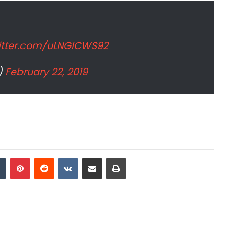
witter.com/uLNGlCWS92
)
February 22, 2019
dIn
Tumblr
Pinterest
Reddit
VKontakte
Share via Email
Print