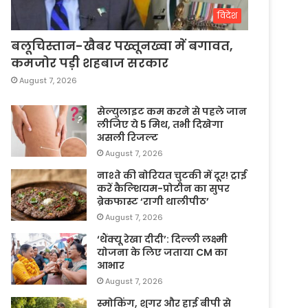
विदेश
बलूचिस्तान-खैबर पख्तूनख्वा में बगावत,
कमजोर पड़ी शहबाज सरकार
August 7, 2026
सेल्युलाइट कम करने से पहले जान
लीजिए ये 5 मिथ, तभी दिखेगा
असली रिजल्ट
August 7, 2026
नाश्ते की बोरियत चुटकी में दूर! ट्राई
करें कैल्शियम-प्रोटीन का सुपर
ब्रेकफास्ट ‘रागी थालीपीठ’
August 7, 2026
‘थैंक्यू रेखा दीदी’: दिल्ली लक्ष्मी
योजना के लिए जताया CM का
आभार
August 7, 2026
स्मोकिंग, शुगर और हाई बीपी से